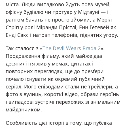
міста. Люди випадково йдуть повз музей,
офісну будівлю чи тротуар у Мідтауні — і
раптом бачать не просто зйомки, а Меріл
Стріп у ролі Міранди Прістлі, Енн Гетевей як
Енді Сакс і натовп телефонів, піднятих угору.
Так сталося з «
The Devil Wears Prada 2
».
Продовження фільму, який майже два
десятиліття жив у мемах, цитатах і
повторних переглядах, ще до прем’єри
почало існувати як окремий публічний
серіал. Його епізодами стали не трейлери, а
фото з вулиць, короткі відео, образи героїнь
і випадкові зустрічі перехожих зі знімальним
майданчиком.
Особливість цієї історії в тому, що публіка