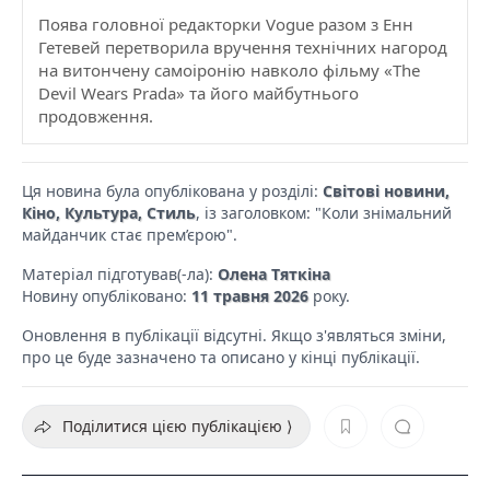
Поява головної редакторки Vogue разом з Енн
Гетевей перетворила вручення технічних нагород
на витончену самоіронію навколо фільму «The
Devil Wears Prada» та його майбутнього
продовження.
Ця новина була опублікована у розділі:
Світові новини,
Кіно, Культура, Стиль
, із заголовком: "Коли знімальний
майданчик стає прем’єрою".
Матеріал підготував(-ла):
Олена Тяткіна
Новину опубліковано:
11 травня 2026
року.
Оновлення в публікації відсутні. Якщо з'являться зміни,
про це буде зазначено та описано у кінці публікації.
Поділитися цією публікацією ⟩