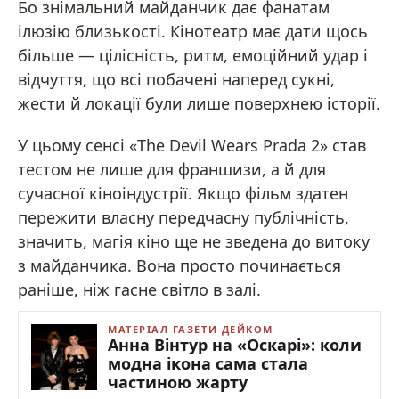
Бо знімальний майданчик дає фанатам
ілюзію близькості. Кінотеатр має дати щось
більше — цілісність, ритм, емоційний удар і
відчуття, що всі побачені наперед сукні,
жести й локації були лише поверхнею історії.
У цьому сенсі «The Devil Wears Prada 2» став
тестом не лише для франшизи, а й для
сучасної кіноіндустрії. Якщо фільм здатен
пережити власну передчасну публічність,
значить, магія кіно ще не зведена до витоку
з майданчика. Вона просто починається
раніше, ніж гасне світло в залі.
МАТЕРІАЛ ГАЗЕТИ ДЕЙКОМ
Анна Вінтур на «Оскарі»: коли
модна ікона сама стала
частиною жарту