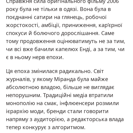
Справжня сила оригінального фільму 2006
року була не тільки в одязі. Вона була в
поєднанні сатири на глянець, робочої
жорстокості, амбіції, приниження, кар’єрної
спокуси й болючого дорослішання. Саме
тому продовження оцінюватимуть не за тим,
чи всі вже бачили капелюх Енді, а за тим, чи
є в ньому нерв епохи.
Ця епоха змінилася радикально. Світ
журналів, у якому Міранда була майже
абсолютною владою, більше не виглядає
непорушним. Традиційні медіа втратили
монополію на смак, інфлюенсери розмили
ієрархію моди, бренди стали говорити
напряму з аудиторією, а редакторська влада
тепер конкурує з алгоритмом.