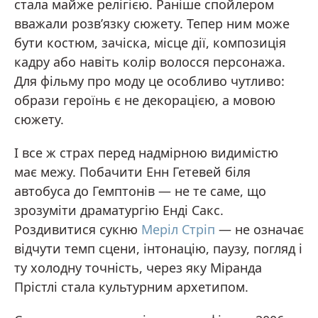
стала майже релігією. Раніше спойлером
вважали розв’язку сюжету. Тепер ним може
бути костюм, зачіска, місце дії, композиція
кадру або навіть колір волосся персонажа.
Для фільму про моду це особливо чутливо:
образи героїнь є не декорацією, а мовою
сюжету.
І все ж страх перед надмірною видимістю
має межу. Побачити Енн Гетевей біля
автобуса до Гемптонів — не те саме, що
зрозуміти драматургію Енді Сакс.
Роздивитися сукню
Меріл Стріп
— не означає
відчути темп сцени, інтонацію, паузу, погляд і
ту холодну точність, через яку Міранда
Прістлі стала культурним архетипом.