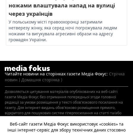
ножами влаштувала напад на вулиці
через українців
У польському місті правоохоронці затримали
нетверезу жінку, яка серед ночі погрожувала людям
ножами та вигукувала агресивні образи на адресу
громадян України.
Читайте новини на сторінках газети Медіа Фокус:
Стрічка
новин ⟩
Домашня сторінка ⟩
Дозволяється
цитування матеріалів
опублікованих на веб-сайті
газети Медіа Фокус без отримання попередньої згоди головної
редакції за умови розміщення у тексті обов'язкового посилання на
газету. Для інтернет-видань обов'язково розміщення прямого,
відкритого для пошукових систем гіперпосилання на статті та/або
інший опублікований матеріал, що цитуються. Обов’язкова умова
розміщення відкритого для пошукових систем гіперпосилання не
Веб-сайт газети Медіа Фокус використовує «cookies» та
нижче другого абзацу в тексті або як джерело. Порушення
інші інтернет-сервіс для збору технічних даних стосовно