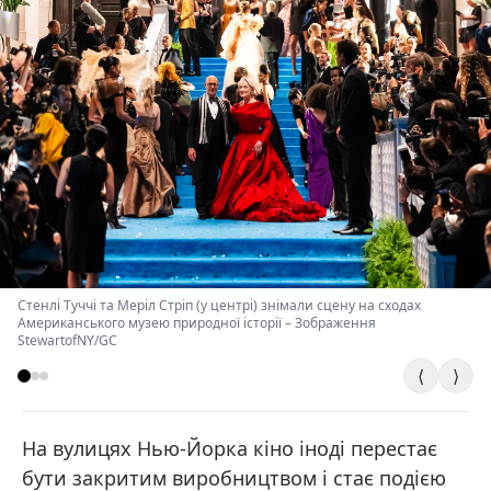
Стенлі Туччі та Меріл Стріп (у центрі) знімали сцену на сходах
Американського музею природної історії
–
Зображення
StewartofNY/GC
⟨
⟩
На вулицях Нью-Йорка кіно іноді перестає
бути закритим виробництвом і стає подією