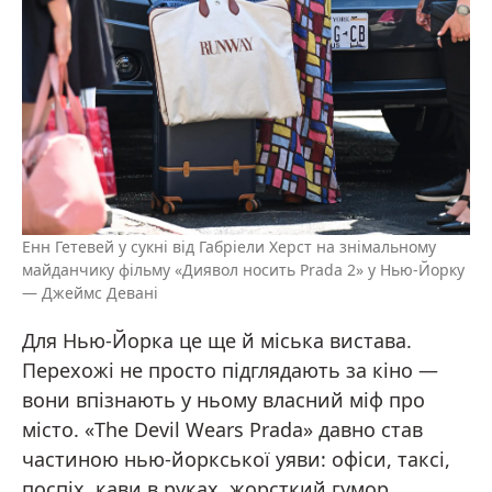
Енн Гетевей у сукні від Габріели Херст на знімальному
майданчику фільму «Диявол носить Prada 2» у Нью-Йорку
— Джеймс Девані
Для Нью-Йорка це ще й міська вистава.
Перехожі не просто підглядають за кіно —
вони впізнають у ньому власний міф про
місто. «The Devil Wears Prada» давно став
частиною нью-йоркської уяви: офіси, таксі,
поспіх, кави в руках, жорсткий гумор,