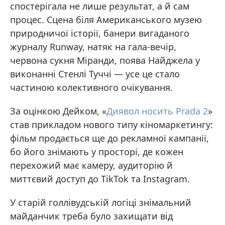
спостерігала не лише результат, а й сам
процес. Сцена біля Американського музею
природничої історії, банери вигаданого
журналу Runway, натяк на гала-вечір,
червона сукня Міранди, поява Найджела у
виконанні Стенлі Туччі — усе це стало
частиною колективного очікування.
За оцінкою Дейком, «
Диявол носить Prada 2
»
став прикладом нового типу кіномаркетингу:
фільм продається ще до рекламної кампанії,
бо його знімають у просторі, де кожен
перехожий має камеру, аудиторію й
миттєвий доступ до TikTok та Instagram.
У старій голлівудській логіці знімальний
майданчик треба було захищати від