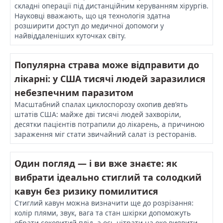
складні операції під дистанційним керуванням хірургів.
Науковці вважають, що ця технологія здатна
розширити доступ до медичної допомоги у
найвіддаленіших куточках світу.
Популярна страва може відправити до
лікарні: у США тисячі людей заразилися
небезпечним паразитом
Масштабний спалах циклоспорозу охопив дев’ять
штатів США: майже дві тисячі людей захворіли,
десятки пацієнтів потрапили до лікарень, а причиною
зараження міг стати звичайний салат із ресторанів.
Один погляд — і ви вже знаєте: як
вибрати ідеально стиглий та солодкий
кавун без ризику помилитися
Стиглий кавун можна визначити ще до розрізання:
колір плями, звук, вага та стан шкірки допоможуть
обрати соковитий плід, а ось нітрати на око виявити